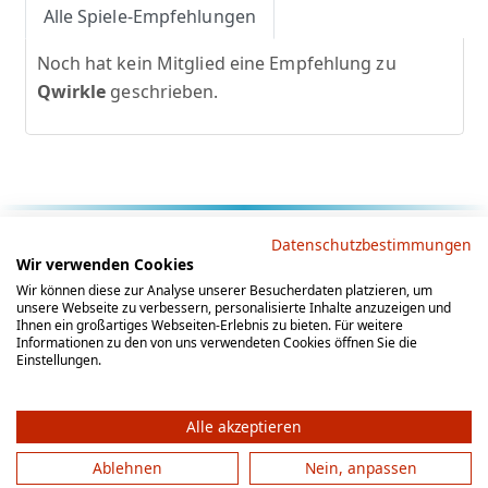
Alle Spiele-Empfehlungen
Noch hat kein Mitglied eine Empfehlung zu
Qwirkle
geschrieben.
Rechtliche Hinweise
Datenschutzbestimmungen
Wir verwenden Cookies
AGB
Datenschutz
Impressum
Wir können diese zur Analyse unserer Besucherdaten platzieren, um
unsere Webseite zu verbessern, personalisierte Inhalte anzuzeigen und
Social Media
Ihnen ein großartiges Webseiten-Erlebnis zu bieten. Für weitere
Informationen zu den von uns verwendeten Cookies öffnen Sie die
Einstellungen.
Alle akzeptieren
Ablehnen
Nein, anpassen
© 2012 - 2026 by gesellschaftsspieler-gesucht.de