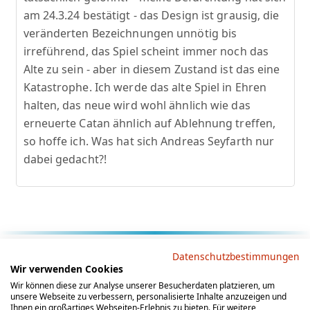
am 24.3.24 bestätigt - das Design ist grausig, die
veränderten Bezeichnungen unnötig bis
irreführend, das Spiel scheint immer noch das
Alte zu sein - aber in diesem Zustand ist das eine
Katastrophe. Ich werde das alte Spiel in Ehren
halten, das neue wird wohl ähnlich wie das
erneuerte Catan ähnlich auf Ablehnung treffen,
so hoffe ich. Was hat sich Andreas Seyfarth nur
dabei gedacht?!
Rechtliche Hinweise
Datenschutzbestimmungen
Wir verwenden Cookies
AGB
Datenschutz
Impressum
Wir können diese zur Analyse unserer Besucherdaten platzieren, um
unsere Webseite zu verbessern, personalisierte Inhalte anzuzeigen und
Social Media
Ihnen ein großartiges Webseiten-Erlebnis zu bieten. Für weitere