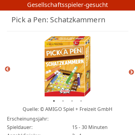
Gesellschaftsspieler-gesucht
Pick a Pen: Schatzkammern
Quelle: © AMIGO Spiel + Freizeit GmbH
Erscheinungsjahr:
Spieldauer:
15 - 30 Minuten