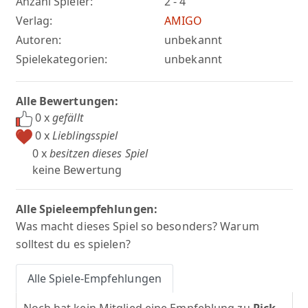
Anzahl Spieler:
2 - 4
Verlag:
AMIGO
Autoren:
unbekannt
Spielekategorien:
unbekannt
Alle Bewertungen:
0 x
gefällt
0 x
Lieblingsspiel
0 x
besitzen dieses Spiel
keine Bewertung
Alle Spieleempfehlungen:
Was macht dieses Spiel so besonders? Warum
solltest du es spielen?
Alle Spiele-Empfehlungen
Noch hat kein Mitglied eine Empfehlung zu
Pick