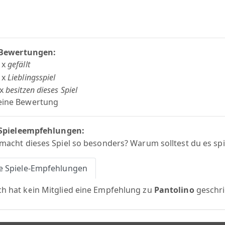
 Bewertungen:
 x
gefällt
 x
Lieblingsspiel
 x
besitzen dieses Spiel
eine Bewertung
 Spieleempfehlungen:
macht dieses Spiel so besonders? Warum solltest du es spi
le Spiele-Empfehlungen
h hat kein Mitglied eine Empfehlung zu
Pantolino
geschri