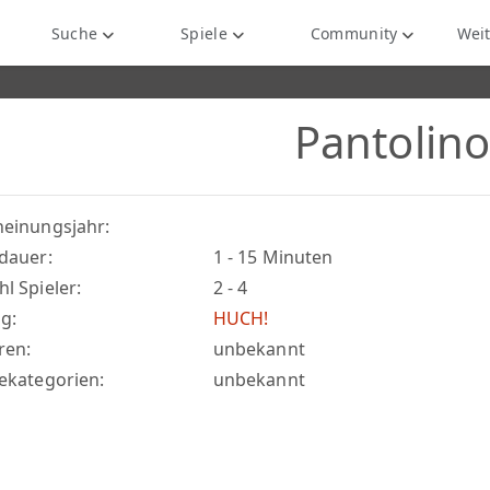
Suche
Spiele
Community
Weit
Pantolino
heinungsjahr:
ldauer:
1 - 15 Minuten
l Spieler:
2 - 4
g:
HUCH!
ren:
unbekannt
lekategorien:
unbekannt