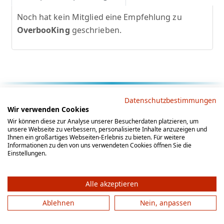
Noch hat kein Mitglied eine Empfehlung zu
OverbooKing
geschrieben.
Rechtliche Hinweise
Datenschutzbestimmungen
Wir verwenden Cookies
AGB
Datenschutz
Impressum
Wir können diese zur Analyse unserer Besucherdaten platzieren, um
unsere Webseite zu verbessern, personalisierte Inhalte anzuzeigen und
Social Media
Ihnen ein großartiges Webseiten-Erlebnis zu bieten. Für weitere
Informationen zu den von uns verwendeten Cookies öffnen Sie die
Einstellungen.
Alle akzeptieren
Ablehnen
Nein, anpassen
© 2012 - 2026 by gesellschaftsspieler-gesucht.de