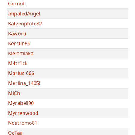
Gernot
ImpaledAngel
Katzenpfote82
Kaworu
Kerstin86
Kleinmiaka
M4tr1ck
Marius-666
Merlina_1405!
MiCh
Myrabell90
Myrrenwood
Nostromo81
OcTaa