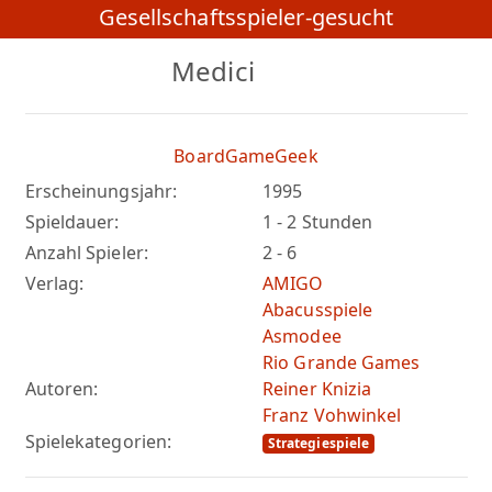
Gesellschaftsspieler-gesucht
Medici
BoardGameGeek
Erscheinungsjahr:
1995
Spieldauer:
1 - 2 Stunden
Anzahl Spieler:
2 - 6
Verlag:
AMIGO
Abacusspiele
Asmodee
Rio Grande Games
Autoren:
Reiner Knizia
Franz Vohwinkel
Spielekategorien:
Strategiespiele