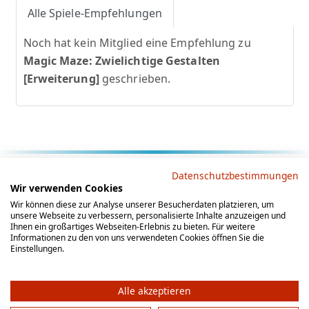
Alle Spiele-Empfehlungen
Noch hat kein Mitglied eine Empfehlung zu
Magic Maze: Zwielichtige Gestalten
[Erweiterung]
geschrieben.
Rechtliche Hinweise
Datenschutzbestimmungen
Wir verwenden Cookies
AGB
Datenschutz
Impressum
Wir können diese zur Analyse unserer Besucherdaten platzieren, um
unsere Webseite zu verbessern, personalisierte Inhalte anzuzeigen und
Social Media
Ihnen ein großartiges Webseiten-Erlebnis zu bieten. Für weitere
Informationen zu den von uns verwendeten Cookies öffnen Sie die
Einstellungen.
Alle akzeptieren