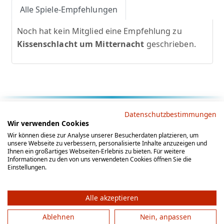
Alle Spiele-Empfehlungen
Noch hat kein Mitglied eine Empfehlung zu
Kissenschlacht um Mitternacht
geschrieben.
Rechtliche Hinweise
Datenschutzbestimmungen
Wir verwenden Cookies
AGB
Datenschutz
Impressum
Wir können diese zur Analyse unserer Besucherdaten platzieren, um
unsere Webseite zu verbessern, personalisierte Inhalte anzuzeigen und
Social Media
Ihnen ein großartiges Webseiten-Erlebnis zu bieten. Für weitere
Informationen zu den von uns verwendeten Cookies öffnen Sie die
Einstellungen.
Alle akzeptieren
Ablehnen
Nein, anpassen
© 2012 - 2026 by gesellschaftsspieler-gesucht.de