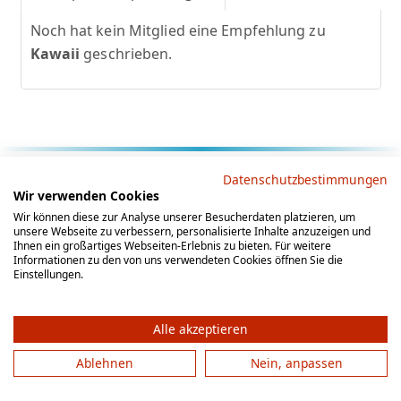
Noch hat kein Mitglied eine Empfehlung zu
Kawaii
geschrieben.
Rechtliche Hinweise
Datenschutzbestimmungen
Wir verwenden Cookies
AGB
Datenschutz
Impressum
Wir können diese zur Analyse unserer Besucherdaten platzieren, um
unsere Webseite zu verbessern, personalisierte Inhalte anzuzeigen und
Social Media
Ihnen ein großartiges Webseiten-Erlebnis zu bieten. Für weitere
Informationen zu den von uns verwendeten Cookies öffnen Sie die
Einstellungen.
Alle akzeptieren
Ablehnen
Nein, anpassen
© 2012 - 2026 by gesellschaftsspieler-gesucht.de