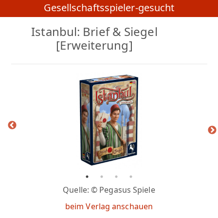
Gesellschaftsspieler-gesucht
Istanbul: Brief & Siegel
[Erweiterung]
Quelle: © Pegasus Spiele
beim Verlag anschauen