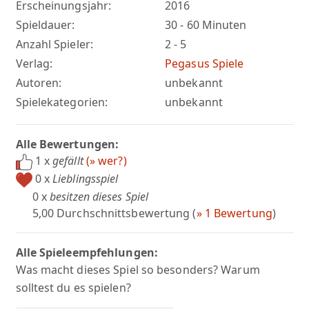
Erscheinungsjahr:
2016
Spieldauer:
30 - 60 Minuten
Anzahl Spieler:
2 - 5
Verlag:
Pegasus Spiele
Autoren:
unbekannt
Spielekategorien:
unbekannt
Alle Bewertungen:
1 x
gefällt
(» wer?)
0 x
Lieblingsspiel
0 x
besitzen dieses Spiel
5,00 Durchschnittsbewertung (
» 1 Bewertung
)
Alle Spieleempfehlungen:
Was macht dieses Spiel so besonders? Warum
solltest du es spielen?