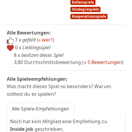
Rollenspiele
Strategiespiele
Kooperationsspiele
Alle Bewertungen:
7 x
gefällt
(» wer?)
0 x
Lieblingsspiel
8 x
besitzen dieses Spiel
3,80 Durchschnittsbewertung (
» 5 Bewertungen
)
Alle Spieleempfehlungen:
Was macht dieses Spiel so besonders? Warum
solltest du es spielen?
Alle Spiele-Empfehlungen
Noch hat kein Mitglied eine Empfehlung zu
Inside job
geschrieben.