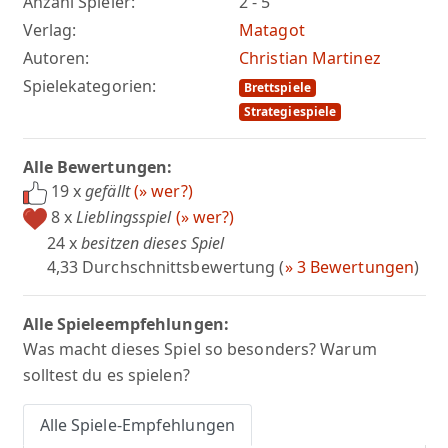
Anzahl Spieler:
2 - 5
Verlag:
Matagot
Autoren:
Christian Martinez
Spielekategorien:
Brettspiele
Strategiespiele
Alle Bewertungen:
19 x
gefällt
(» wer?)
8 x
Lieblingsspiel
(» wer?)
24 x
besitzen dieses Spiel
4,33 Durchschnittsbewertung (
» 3 Bewertungen
)
Alle Spieleempfehlungen:
Was macht dieses Spiel so besonders? Warum
solltest du es spielen?
Alle Spiele-Empfehlungen