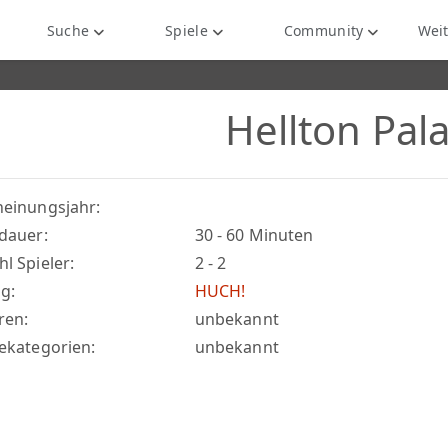
Suche
Spiele
Community
Weit
Hellton Pal
heinungsjahr:
ldauer:
30 - 60 Minuten
l Spieler:
2 - 2
g:
HUCH!
ren:
unbekannt
lekategorien:
unbekannt