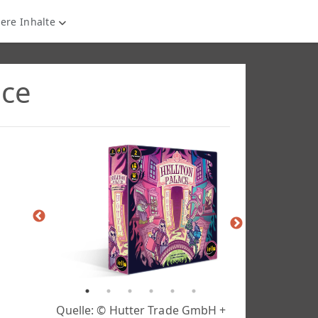
ere Inhalte
ace
Quelle: © Hutter Trade GmbH +