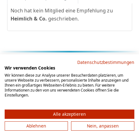
Noch hat kein Mitglied eine Empfehlung zu
Heimlich & Co.
geschrieben.
Rechtliche Hinweise
Datenschutzbestimmungen
Wir verwenden Cookies
AGB
Datenschutz
Impressum
Wir können diese zur Analyse unserer Besucherdaten platzieren, um
unsere Webseite zu verbessern, personalisierte Inhalte anzuzeigen und
Social Media
Ihnen ein großartiges Webseiten-Erlebnis zu bieten. Für weitere
Informationen zu den von uns verwendeten Cookies öffnen Sie die
Einstellungen.
Alle akzeptieren
Ablehnen
Nein, anpassen
© 2012 - 2026 by gesellschaftsspieler-gesucht.de