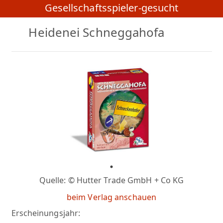
Gesellschaftsspieler-gesucht
Heidenei Schneggahofa
Quelle: © Hutter Trade GmbH + Co KG
beim Verlag anschauen
Erscheinungsjahr: