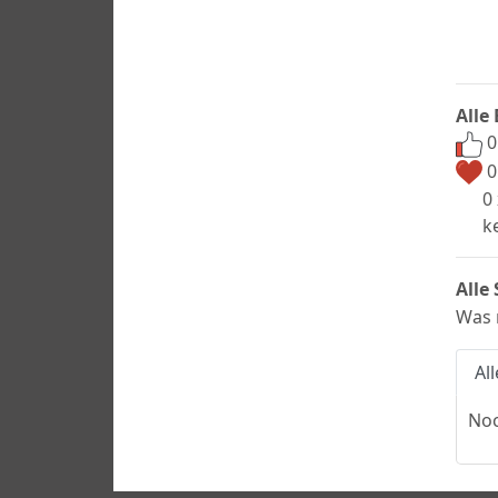
Alle
0
0
0
k
Alle
Was 
Al
Noc