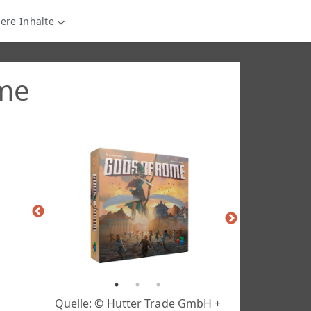
ere Inhalte
me
Quelle: © Hutter Trade GmbH +