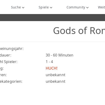
Suche
Spiele
Community
Weit
Gods of Ro
heinungsjahr:
ldauer:
30 - 60 Minuten
l Spieler:
1 - 4
g:
HUCH!
ren:
unbekannt
lekategorien:
unbekannt