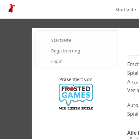
Startseite
Startseite
Registrierung
Login
Ersc
Spie
Präsentiert von
Anzah
Verla
Auto
Spie
Alle