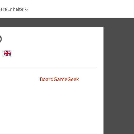
ere Inhalte
D
é
BoardGameGeek