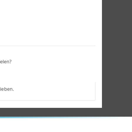
elen?
ieben.