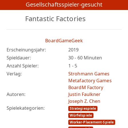
Gesellschaftsspieler-gesucht
Fantastic Factories
BoardGameGeek
Erscheinungsjahr:
2019
Spieldauer:
30 - 60 Minuten
Anzahl Spieler:
1 - 5
Verlag:
Strohmann Games
Metafactory Games
BoardM Factory
Autoren:
Justin Faulkner
Joseph Z. Chen
Spielekategorien:
Strategiespiele
Würfelspiele
Worker-Placement-Spiele