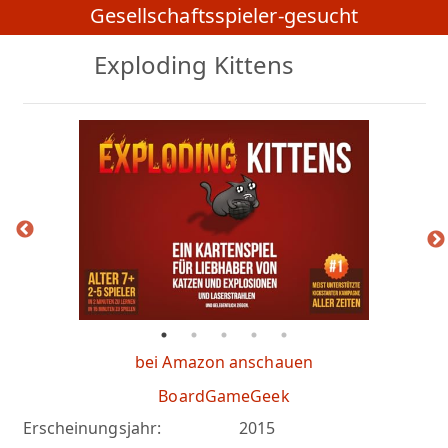
Gesellschaftsspieler-gesucht
Exploding Kittens
bei Amazon anschauen
BoardGameGeek
Erscheinungsjahr:
2015