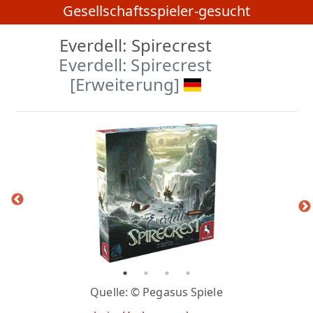
Gesellschaftsspieler-gesucht
Everdell: Spirecrest
Everdell: Spirecrest
[Erweiterung]
Quelle: © Pegasus Spiele