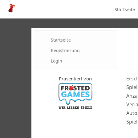
Startseite
Startseite
Registrierung
Login
Ersc
Präsentiert von
Spie
Anzah
Verla
Auto
Spie