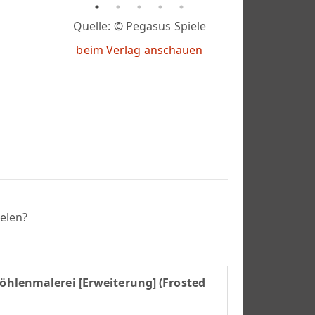
Quelle: © Pegasus Spiele
beim Verlag anschauen
elen?
Höhlenmalerei [Erweiterung] (Frosted