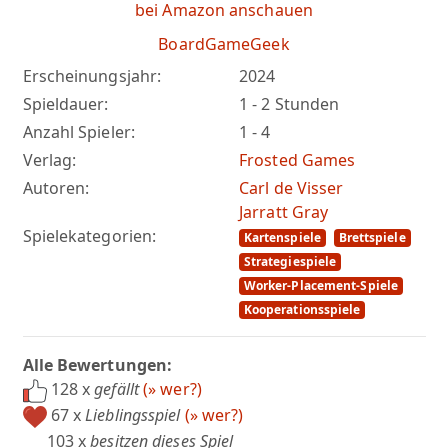
bei Amazon anschauen
BoardGameGeek
Erscheinungsjahr:
2024
Spieldauer:
1 - 2 Stunden
Anzahl Spieler:
1 - 4
Verlag:
Frosted Games
Autoren:
Carl de Visser
Jarratt Gray
Spielekategorien:
Kartenspiele
Brettspiele
Strategiespiele
Worker-Placement-Spiele
Kooperationsspiele
Alle Bewertungen:
128 x
gefällt
(» wer?)
67 x
Lieblingsspiel
(» wer?)
103 x
besitzen dieses Spiel