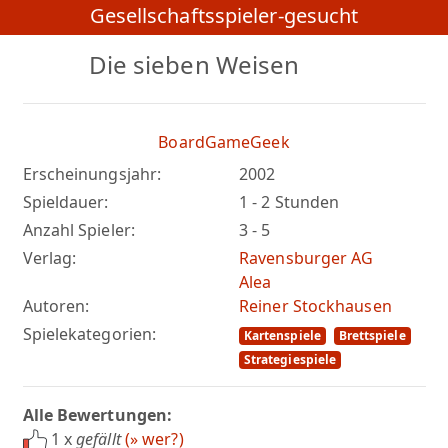
Gesellschaftsspieler-gesucht
Die sieben Weisen
BoardGameGeek
Erscheinungsjahr:
2002
Spieldauer:
1 - 2 Stunden
Anzahl Spieler:
3 - 5
Verlag:
Ravensburger AG
Alea
Autoren:
Reiner Stockhausen
Spielekategorien:
Kartenspiele
Brettspiele
Strategiespiele
Alle Bewertungen:
1 x
gefällt
(» wer?)