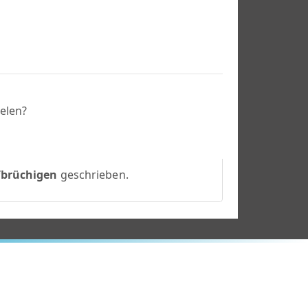
elen?
ffbrüchigen
geschrieben.