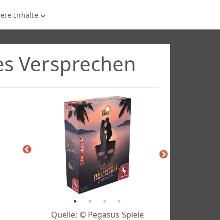
ere Inhalte
es Versprechen
Quelle: © Pegasus Spiele