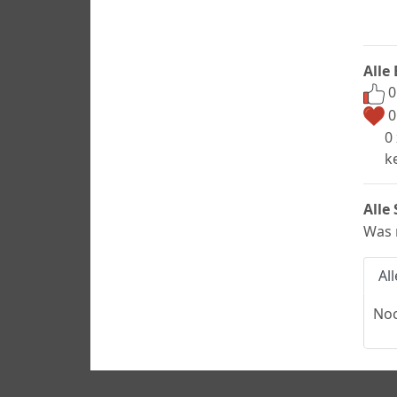
Alle
0
0
0
k
Alle
Was 
Al
Noc