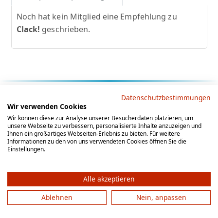
Noch hat kein Mitglied eine Empfehlung zu
Clack!
geschrieben.
Rechtliche Hinweise
Datenschutzbestimmungen
Wir verwenden Cookies
AGB
Datenschutz
Impressum
Wir können diese zur Analyse unserer Besucherdaten platzieren, um
unsere Webseite zu verbessern, personalisierte Inhalte anzuzeigen und
Social Media
Ihnen ein großartiges Webseiten-Erlebnis zu bieten. Für weitere
Informationen zu den von uns verwendeten Cookies öffnen Sie die
Einstellungen.
Alle akzeptieren
Ablehnen
Nein, anpassen
© 2012 - 2026 by gesellschaftsspieler-gesucht.de