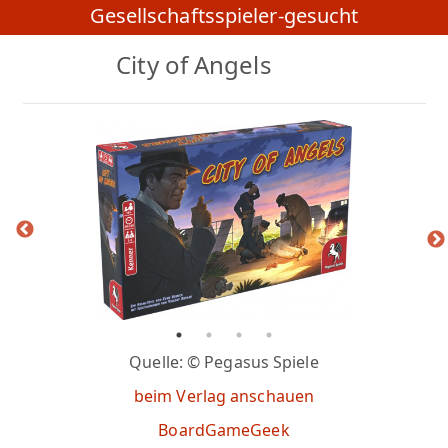
Gesellschaftsspieler-gesucht
City of Angels
Quelle: © Pegasus Spiele
beim Verlag anschauen
BoardGameGeek