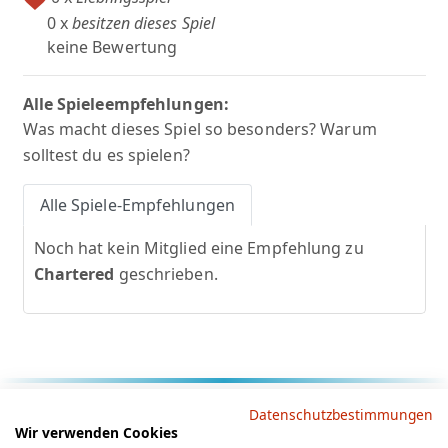
0 x
besitzen dieses Spiel
keine Bewertung
Alle Spieleempfehlungen:
Was macht dieses Spiel so besonders? Warum
solltest du es spielen?
Alle Spiele-Empfehlungen
Noch hat kein Mitglied eine Empfehlung zu
Chartered
geschrieben.
Rechtliche Hinweise
Datenschutzbestimmungen
Wir verwenden Cookies