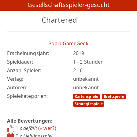
Gesellschaftsspieler-gesucht
Chartered
BoardGameGeek
Erscheinungsjahr:
2019
Spieldauer:
1 - 2 Stunden
Anzahl Spieler:
2 - 6
Verlag:
unbekannt
Autoren:
unbekannt
Spielekategorien:
Kartenspiele
Brettspiele
Strategiespiele
Alle Bewertungen:
1 x
gefällt
(» wer?)
0 x
Lieblingsspiel