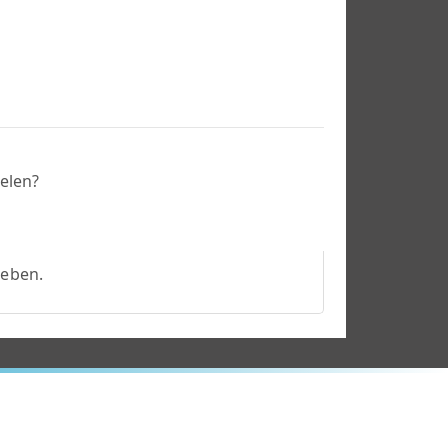
elen?
eben.