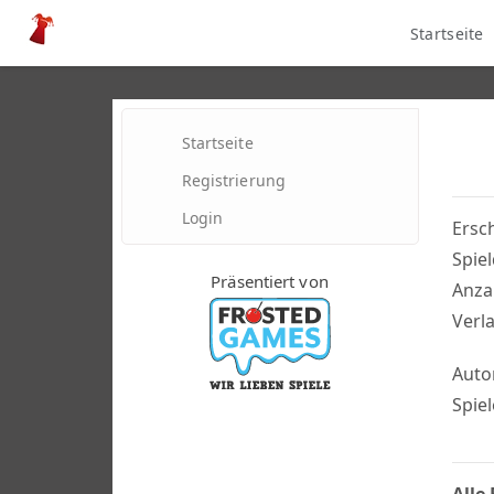
Startseite
Startseite
Registrierung
Login
Ersc
Spie
Präsentiert von
Anzah
Verla
Auto
Spie