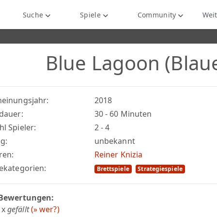
Suche
Spiele
Community
Weit
Blue Lagoon (Blau
heinungsjahr:
2018
ldauer:
30 - 60 Minuten
l Spieler:
2 - 4
g:
unbekannt
ren:
Reiner Knizia
lekategorien:
Brettspiele
Strategiespiele
 Bewertungen:
 x
gefällt
(» wer?)