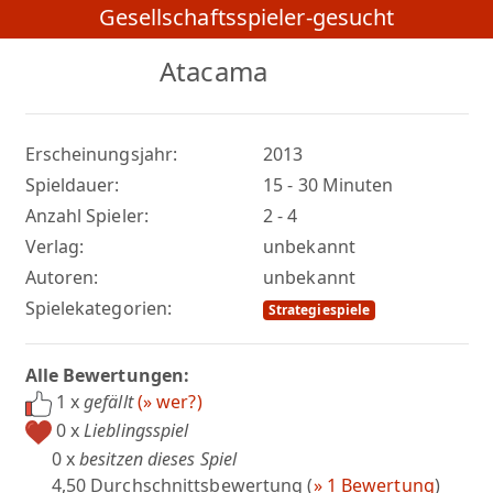
Gesellschaftsspieler-gesucht
Atacama
Erscheinungsjahr:
2013
Spieldauer:
15 - 30 Minuten
Anzahl Spieler:
2 - 4
Verlag:
unbekannt
Autoren:
unbekannt
Spielekategorien:
Strategiespiele
Alle Bewertungen:
1 x
gefällt
(» wer?)
0 x
Lieblingsspiel
0 x
besitzen dieses Spiel
4,50 Durchschnittsbewertung (
» 1 Bewertung
)