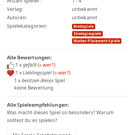
Anzahl Spieler:
1 - 4
Verlag:
unbekannt
Autoren:
unbekannt
Spielekategorien:
Brettspiele
Strategiespiele
Worker-Placement-Spiele
Alle Bewertungen:
1 x
gefällt
(» wer?)
1 x
Lieblingsspiel
(» wer?)
1 x
besitzen dieses Spiel
keine Bewertung
Alle Spieleempfehlungen:
Was macht dieses Spiel so besonders? Warum
solltest du es spielen?