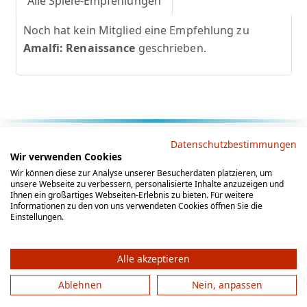
Alle Spiele-Empfehlungen
Noch hat kein Mitglied eine Empfehlung zu
Amalfi: Renaissance
geschrieben.
Rechtliche Hinweise
Datenschutzbestimmungen
Wir verwenden Cookies
AGB
Datenschutz
Impressum
Wir können diese zur Analyse unserer Besucherdaten platzieren, um
unsere Webseite zu verbessern, personalisierte Inhalte anzuzeigen und
Social Media
Ihnen ein großartiges Webseiten-Erlebnis zu bieten. Für weitere
Informationen zu den von uns verwendeten Cookies öffnen Sie die
Einstellungen.
Alle akzeptieren
Ablehnen
Nein, anpassen
© 2012 - 2026 by gesellschaftsspieler-gesucht.de