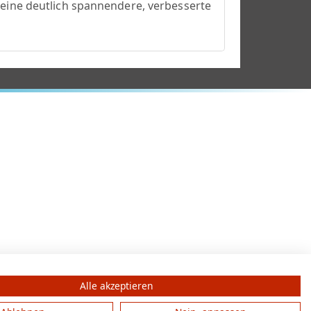
eine deutlich spannendere, verbesserte
Alle akzeptieren