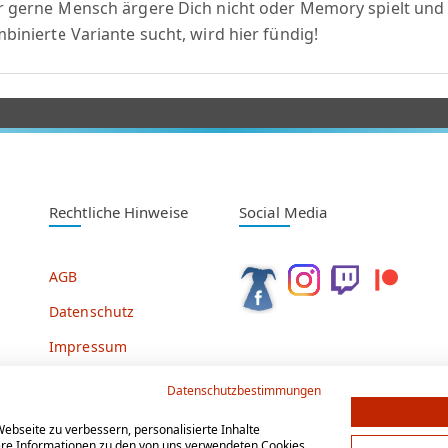
 gerne Mensch ärgere Dich nicht oder Memory spielt und 
binierte Variante sucht, wird hier fündig!
Rechtliche Hinweise
Social Media
AGB
Datenschutz
Impressum
Datenschutzbestimmungen
ebseite zu verbessern, personalisierte Inhalte
tere Informationen zu den von uns verwendeten Cookies