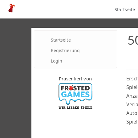
Startseite
5
Startseite
Registrierung
Login
Ersc
Präsentiert von
Spie
Anzah
Verla
Auto
Spie