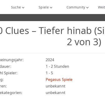
Suche
Spiele
Community
Weit
0 Clues – Tiefer hinab (Si
2 von 3)
heinungsjahr:
2024
ldauer:
1 - 2 Stunden
l Spieler:
1 - 5
g:
Pegasus Spiele
ren:
unbekannt
lekategorien:
unbekannt