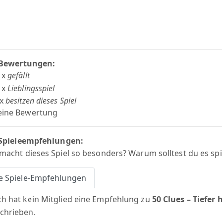
 Bewertungen:
 x
gefällt
 x
Lieblingsspiel
 x
besitzen dieses Spiel
eine Bewertung
 Spieleempfehlungen:
macht dieses Spiel so besonders? Warum solltest du es spi
le Spiele-Empfehlungen
h hat kein Mitglied eine Empfehlung zu
50 Clues – Tiefer 
chrieben.