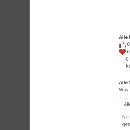
Alle
0
0
0
k
Alle
Was 
Al
Noc
ges