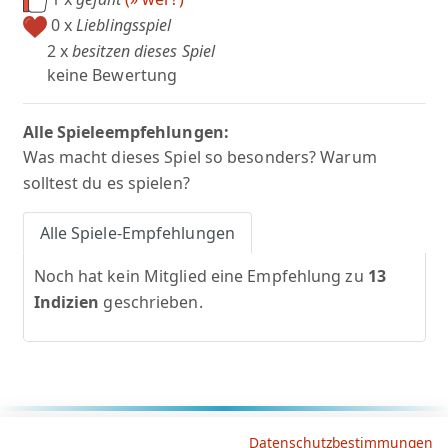
0 x
Lieblingsspiel
2 x
besitzen dieses Spiel
keine Bewertung
Alle Spieleempfehlungen:
Was macht dieses Spiel so besonders? Warum
solltest du es spielen?
Alle Spiele-Empfehlungen
Noch hat kein Mitglied eine Empfehlung zu
13
Indizien
geschrieben.
Rechtliche Hinweise
Datenschutzbestimmungen