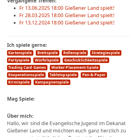
Vergangene Treffen:
Fr 13.06.2025 18:00 Gießener Land spielt!
Fr 28.03.2025 18:00 Gießener Land spielt!
Fr 13.12.2024 18:00 Gießener Land spielt!
Ich spiele gerne:
Kartenspiele
Brettspiele
Rollenspiele
Strategiespiele
Partyspiele
Würfelspiele
Geschicklichkeitsspiele
Trading Card Games
Worker-Placement-Spiele
Kooperationsspiele
Tabletopspiele
Pen-&-Paper
Krimispiele
Kampagnenspiele
Mag Spiele:
Über mich:
Hallo, wir sind die Evangelische Jugend im Dekanat
Gießener Land und möchten euch ganz herzlich zu