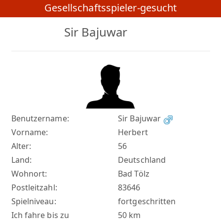
Gesellschaftsspieler-gesucht
Sir Bajuwar
Benutzername:
Sir Bajuwar
Vorname:
Herbert
Alter:
56
Land:
Deutschland
Wohnort:
Bad Tölz
Postleitzahl:
83646
Spielniveau:
fortgeschritten
Ich fahre bis zu
50 km