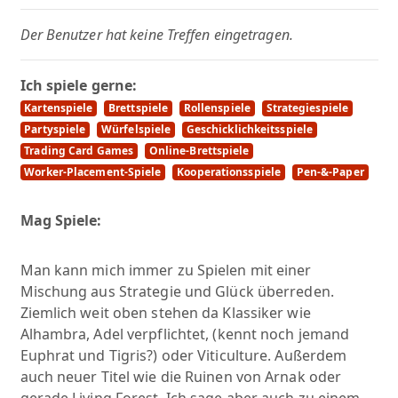
Der Benutzer hat keine Treffen eingetragen.
Ich spiele gerne:
Kartenspiele
Brettspiele
Rollenspiele
Strategiespiele
Partyspiele
Würfelspiele
Geschicklichkeitsspiele
Trading Card Games
Online-Brettspiele
Worker-Placement-Spiele
Kooperationsspiele
Pen-&-Paper
Mag Spiele:
Man kann mich immer zu Spielen mit einer
Mischung aus Strategie und Glück überreden.
Ziemlich weit oben stehen da Klassiker wie
Alhambra, Adel verpflichtet, (kennt noch jemand
Euphrat und Tigris?) oder Viticulture. Außerdem
auch neuer Titel wie die Ruinen von Arnak oder