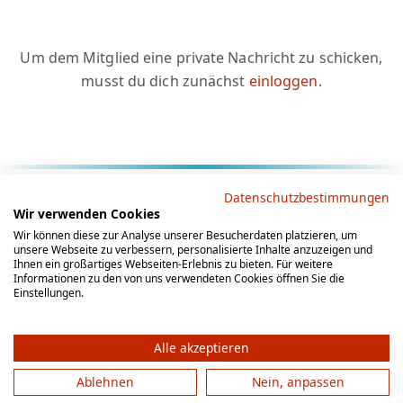
Um dem Mitglied eine private Nachricht zu schicken,
musst du dich zunächst
einloggen
.
Rechtliche Hinweise
Datenschutzbestimmungen
Wir verwenden Cookies
AGB
Datenschutz
Impressum
Wir können diese zur Analyse unserer Besucherdaten platzieren, um
unsere Webseite zu verbessern, personalisierte Inhalte anzuzeigen und
Social Media
Ihnen ein großartiges Webseiten-Erlebnis zu bieten. Für weitere
Informationen zu den von uns verwendeten Cookies öffnen Sie die
Einstellungen.
Alle akzeptieren
Ablehnen
Nein, anpassen
© 2012 - 2026 by gesellschaftsspieler-gesucht.de