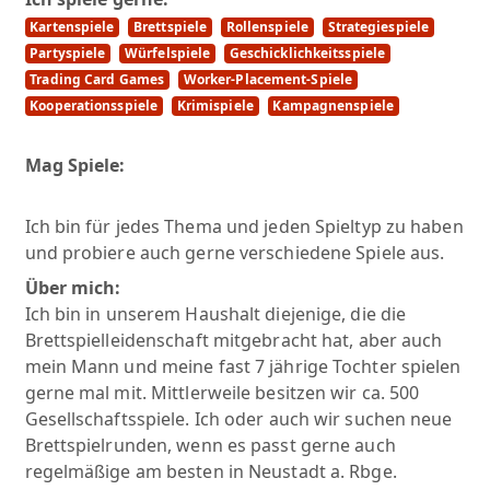
Kartenspiele
Brettspiele
Rollenspiele
Strategiespiele
Partyspiele
Würfelspiele
Geschicklichkeitsspiele
Trading Card Games
Worker-Placement-Spiele
Kooperationsspiele
Krimispiele
Kampagnenspiele
Mag Spiele:
Ich bin für jedes Thema und jeden Spieltyp zu haben
und probiere auch gerne verschiedene Spiele aus.
Über mich:
Ich bin in unserem Haushalt diejenige, die die
Brettspielleidenschaft mitgebracht hat, aber auch
mein Mann und meine fast 7 jährige Tochter spielen
gerne mal mit. Mittlerweile besitzen wir ca. 500
Gesellschaftsspiele. Ich oder auch wir suchen neue
Brettspielrunden, wenn es passt gerne auch
regelmäßige am besten in Neustadt a. Rbge.