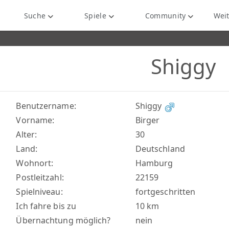
Suche
Spiele
Community
Weit
Shiggy
Benutzername:
Shiggy
Vorname:
Birger
Alter:
30
Land:
Deutschland
Wohnort:
Hamburg
Postleitzahl:
22159
Spielniveau:
fortgeschritten
Ich fahre bis zu
10 km
Übernachtung möglich?
nein