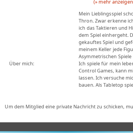
(» mehr anzeigen
Mein Lieblingsspiel sch
Thron. Zwar erkenne ich
ich das Taktieren und 
dem Spiel einhergeht. D
gekauftes Spiel und gef
meinem Keller jede Figu
Asymmetrischen Spiele 
Über mich:
Ich spiele für mein lebe
Control Games, kann mi
lassen. Ich versuche mi
bauen. Als Tabletop spie
Um dem Mitglied eine private Nachricht zu schicken, m