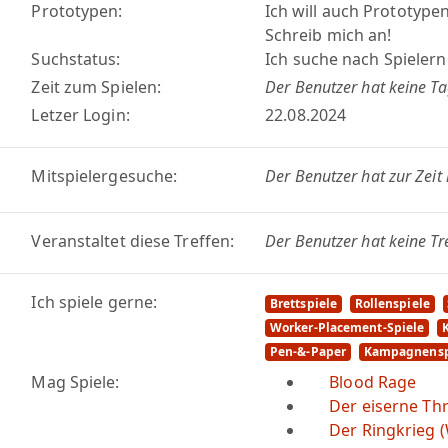
Prototypen:
Ich will auch Prototypen
Schreib mich an!
Suchstatus:
Ich suche nach Spielern 
Zeit zum Spielen:
Der Benutzer hat keine Ta
Letzer Login:
22.08.2024
Mitspielergesuche:
Der Benutzer hat zur Zeit 
Veranstaltet diese Treffen:
Der Benutzer hat keine Tr
Ich spiele gerne:
Brettspiele
Rollenspiele
Worker-Placement-Spiele
Pen-&-Paper
Kampagnensp
Mag Spiele:
Blood Rage
Der eiserne Th
Der Ringkrieg (