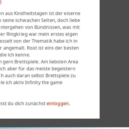
)
on aus Kindheitstagen ist der eiserne
 seine schwachen Seiten, doch liebe
Hintergehen von Bündnissen, was mit
er Ringkrieg war mein erstes eigen
esselt von der Thematik habe ich in
r angemalt. Root ist eins der besten
die ich kenne.
n gern Brettspiele. Am liebsten Area
ch aber für das meiste begeistern
ch auch daran selbst Brettspiele zu
le ich aktiv Infinity the game
usst du dich zunächst
einloggen
.