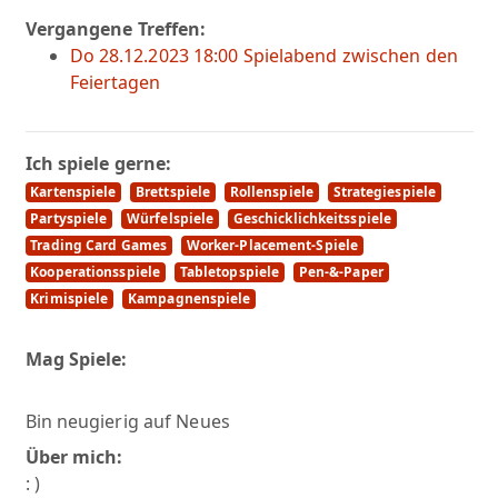
Vergangene Treffen:
Do 28.12.2023 18:00 Spielabend zwischen den
Feiertagen
Ich spiele gerne:
Kartenspiele
Brettspiele
Rollenspiele
Strategiespiele
Partyspiele
Würfelspiele
Geschicklichkeitsspiele
Trading Card Games
Worker-Placement-Spiele
Kooperationsspiele
Tabletopspiele
Pen-&-Paper
Krimispiele
Kampagnenspiele
Mag Spiele:
Bin neugierig auf Neues
Über mich:
: )