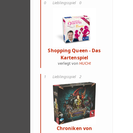
0
Lieblingsspiel
0
Shopping Queen - Das
Kartenspiel
verlegt von
HUCH!
1
Lieblingsspiel
2
Chroniken von