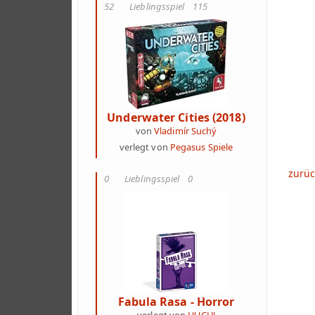
52
Lieblingsspiel
115
Underwater Cities (2018)
von
Vladimír Suchý
verlegt von
Pegasus Spiele
zurüc
0
Lieblingsspiel
0
Fabula Rasa - Horror