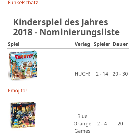
Funkelschatz
Kinderspiel des Jahres
2018 - Nominierungsliste
Spiel
Verlag
Spieler
Dauer
HUCH!
2 - 14
20 - 30
Emojito!
Blue
Orange
2 - 4
20
Games