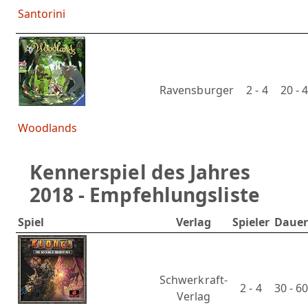
Santorini
Ravensburger
2 - 4
20 - 
Woodlands
Kennerspiel des Jahres
2018 - Empfehlungsliste
Spiel
Verlag
Spieler
Daue
Schwerkraft-
2 - 4
30 - 6
Verlag