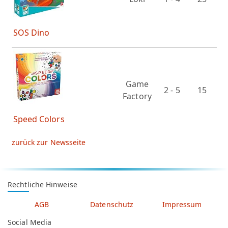
SOS Dino
Game
2 - 5
15
Factory
Speed Colors
zurück zur Newsseite
Rechtliche Hinweise
AGB
Datenschutz
Impressum
Social Media