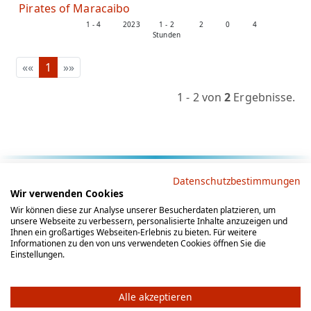
Pirates of Maracaibo
1 - 4
2023
1 - 2
2
0
4
Stunden
««
1
»»
1 - 2 von
2
Ergebnisse.
Rechtliche Hinweise
Datenschutzbestimmungen
Wir verwenden Cookies
AGB
Datenschutz
Impressum
Wir können diese zur Analyse unserer Besucherdaten platzieren, um
unsere Webseite zu verbessern, personalisierte Inhalte anzuzeigen und
Social Media
Ihnen ein großartiges Webseiten-Erlebnis zu bieten. Für weitere
Informationen zu den von uns verwendeten Cookies öffnen Sie die
Einstellungen.
Alle akzeptieren