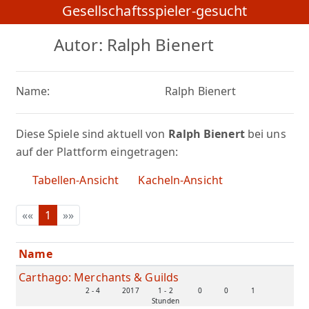
Gesellschaftsspieler-gesucht
Autor: Ralph Bienert
Name:
Ralph Bienert
Diese Spiele sind aktuell von
Ralph Bienert
bei uns
auf der Plattform eingetragen:
Tabellen-Ansicht
Kacheln-Ansicht
««
1
»»
Name
Carthago: Merchants & Guilds
2 - 4
2017
1 - 2
0
0
1
Stunden