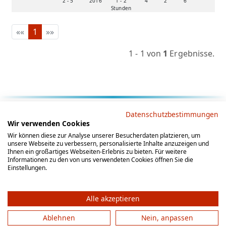
2 - 5
2016
1 - 2
4
2
6
Stunden
««
1
»»
1 - 1 von
1
Ergebnisse.
Rechtliche Hinweise
Datenschutzbestimmungen
Wir verwenden Cookies
AGB
Datenschutz
Impressum
Wir können diese zur Analyse unserer Besucherdaten platzieren, um
unsere Webseite zu verbessern, personalisierte Inhalte anzuzeigen und
Social Media
Ihnen ein großartiges Webseiten-Erlebnis zu bieten. Für weitere
Informationen zu den von uns verwendeten Cookies öffnen Sie die
Einstellungen.
Alle akzeptieren
Ablehnen
Nein, anpassen
© 2012 - 2026 by gesellschaftsspieler-gesucht.de