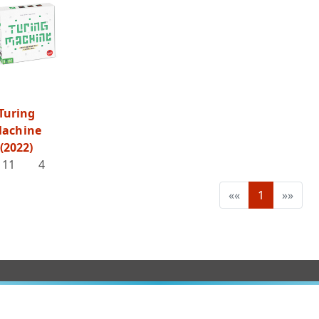
Turing
achine
(2022)
11
4
««
1
»»