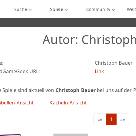
Suche
Spiele
Community
Weit
Autor: Christop
e:
Christoph Bauer
dGameGeek URL:
Link
 Spiele sind aktuell von
Christoph Bauer
bei uns auf der 
bellen-Ansicht
Kacheln-Ansicht
««
1
»»