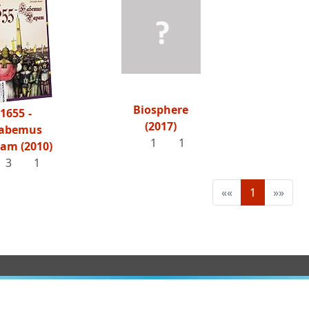
Biosphere
1655 -
(2017)
abemus
1
1
am (2010)
3
1
««
1
»»