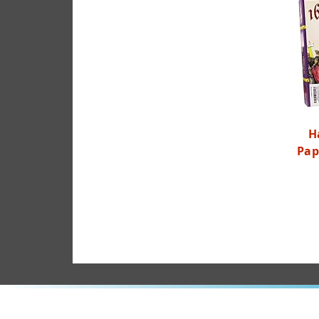
H
Pap